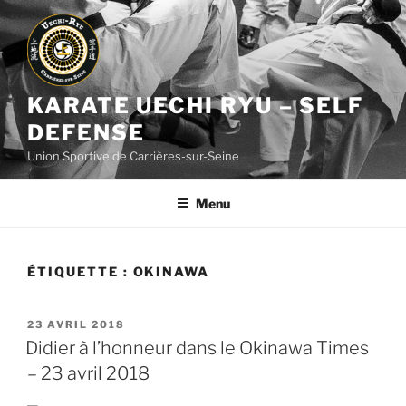
Aller
au
contenu
principal
KARATE UECHI RYU – SELF
DEFENSE
Union Sportive de Carrières-sur-Seine
Menu
ÉTIQUETTE :
OKINAWA
PUBLIÉ
23 AVRIL 2018
LE
Didier à l’honneur dans le Okinawa Times
– 23 avril 2018