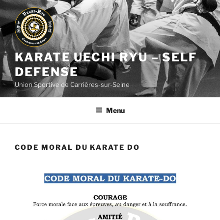
Aller
au
contenu
principal
KARATE UECHI RYU – SELF
DEFENSE
Union Sportive de Carrières-sur-Seine
Menu
CODE MORAL DU KARATE DO