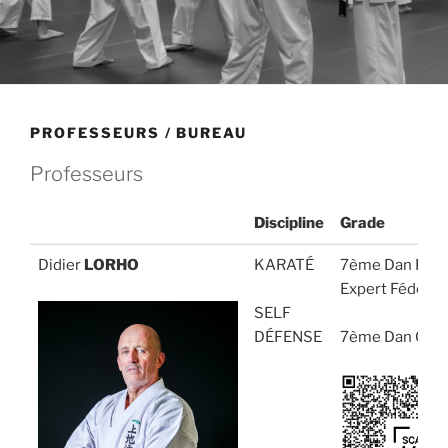
PROFESSEURS / BUREAU
Professeurs
Discipline
Grade
Discipline
Grade
Didier
LORHO
KARATÉ
7ème Dan FFK
Expert Fédéral
SELF
DÉFENSE
7ème Dan Oki